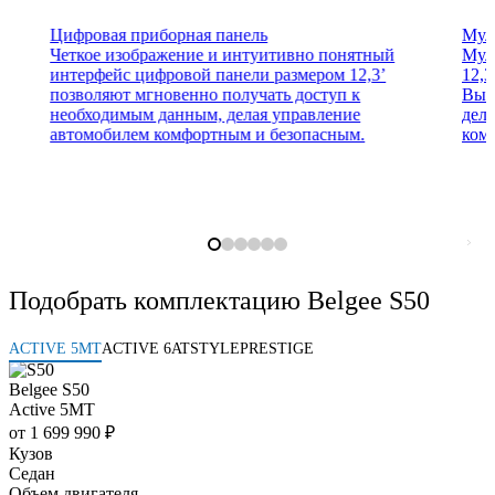
Цифровая приборная панель
Мул
Четкое изображение и интуитивно понятный
Мул
интерфейс цифровой панели размером 12,3’
12,
позволяют мгновенно получать доступ к
Выс
необходимым данным, делая управление
дел
автомобилем комфортным и безопасным.
ком
Подобрать комплектацию Belgee S50
ACTIVE 5MT
ACTIVE 6AT
STYLE
PRESTIGE
Belgee S50
Active 5MT
от 1 699 990 ₽
Кузов
Седан
Объем двигателя