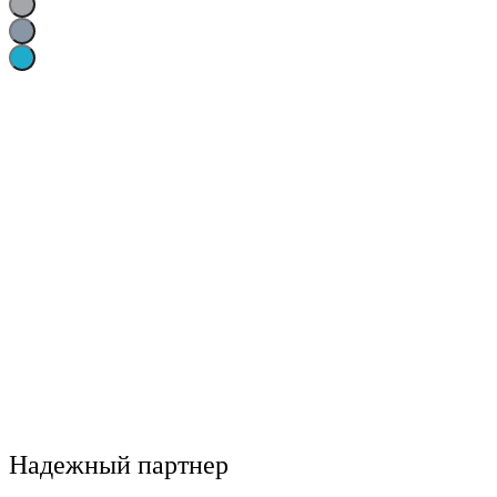
Белый (Crystal White)
Колёсная база:
2650
мм
Длина:
4638
мм
Ширина:
1822
мм
Объем двигателя:
1.5
л.
Крутящий момент:
152
н.м.
Привод:
Передний
Купить
Записаться на тест-драйв
Узнать цену по акции
Подобрать комплектацию
Надежный партнер