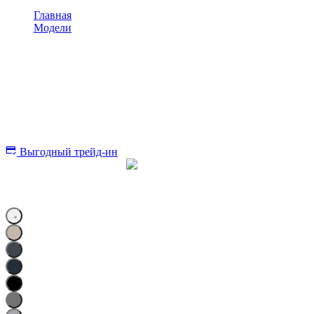
Главная
>
Модели
>
S50
Belgee
S50
Элегантный и практичный седан
от
1 699 990 ₽
Выгодный трейд-ин