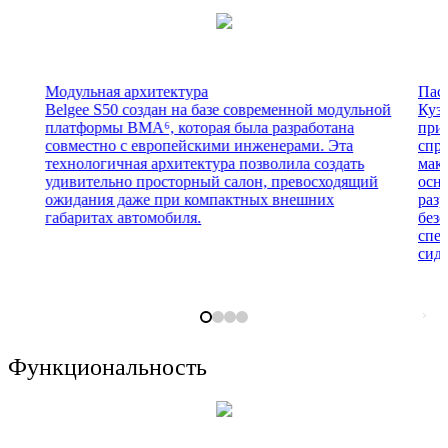
Модульная архитектура
Пас
Belgee S50 создан на базе современной модульной
Кузо
платформы BMA⁶, которая была разработана
при
совместно с европейскими инженерами. Эта
спро
технологичная архитектура позволила создать
мак
удивительно просторный салон, превосходящий
осна
ожидания даже при компактных внешних
раз
габаритах автомобиля.
без
спе
сид
Функциональность