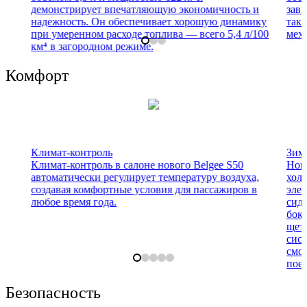
демонстрирует впечатляющую экономичность и
зав
надежность. Он обеспечивает хорошую динамику
такж
при умеренном расходе топлива — всего 5,4 л/100
меха
км⁴ в загородном режиме.
Комфорт
Климат-контроль
Зим
Климат-контроль в салоне нового Belgee S50
Новы
автоматически регулирует температуру воздуха,
хол
создавая комфортные условия для пассажиров в
элек
любое время года.
сиде
боко
щето
сист
смож
поез
Безопасность