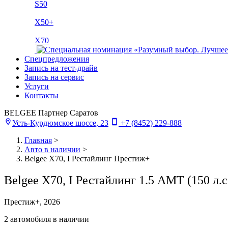
S50
X50+
X70
Спецпредложения
Запись на тест-драйв
Запись на сервис
Услуги
Контакты
BELGEE Партнер Саратов
Усть-Курдюмское шоссе, 23
+7 (8452) 229-888
Главная
>
Авто в наличии
>
Belgee X70, I Рестайлинг Престиж+
Belgee X70, I Рестайлинг 1.5 AMT (150 л
Престиж+, 2026
2 автомобиля в наличии